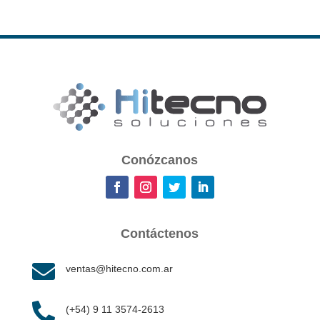
Conózcanos
Contáctenos

ventas@hitecno.com.ar

(+54) 9 11 3574-2613